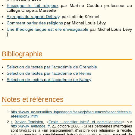
Enseigner le fait religieux
par Martine Coudou professeur au
collège Chape à Marseille
A propos du rapport Debray
, par Loïc de Kérimel
Comment parler des religions
par Michel Louis Lévy
Une théologie laïque est elle envisageable
par Michel Louis Lévy
]
Bibliographie
Selection de textes par l'académie de Grenoble
Selection de textes par l'académie de Reims
Selection de textes par l'académie de Nancy
Notes et références
http ://www. ac-versailles. fr/pedagogi/ses/ecjs/sequences/seconde/ecole-
et-religion2. html
↑
Xavier Ternisien
, «
École : concilier laïcité et particularismes
» sur
http ://www. lemonde. fr
, 21 octobre 2000. «Si les personnes interrogées
sont favorables à «un enseignement d'histoire des religions» à l'école,
cette proportion a sensiblement baissé depuis douze ans, passant de