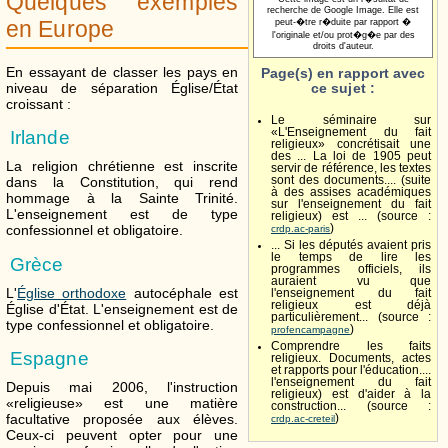
Quelques exemples
recherche de Google Image. Elle est
en Europe
peut-�tre r�duite par rapport �
l'originale et/ou prot�g�e par des
droits d'auteur.
En essayant de classer les pays en
Page(s) en rapport avec
niveau de séparation Église/État
ce sujet :
croissant :
Le séminaire sur
«L'Enseignement du fait
Irlande
religieux» concrétisait une
des ... La loi de 1905 peut
La religion chrétienne est inscrite
servir de référence, les textes
sont des documents.... (suite
dans la Constitution, qui rend
à des assises académiques
hommage à la Sainte Trinité.
sur l'enseignement du fait
L'enseignement est de type
religieux) est ... (source :
)
confessionnel et obligatoire.
crdp.ac-paris
... Si les députés avaient pris
le temps de lire les
Grèce
programmes officiels, ils
auraient vu que
L'
Église orthodoxe
autocéphale est
l'enseignement du fait
religieux est déjà
Église d'État. L'enseignement est de
particulièrement... (source :
type confessionnel et obligatoire.
)
profencampagne
Comprendre les faits
Espagne
religieux. Documents, actes
et rapports pour l'éducation....
l'enseignement du fait
Depuis mai 2006, l'instruction
religieux) est d'aider à la
«religieuse» est une matière
construction... (source :
facultative proposée aux élèves.
)
crdp.ac-creteil
Ceux-ci peuvent opter pour une