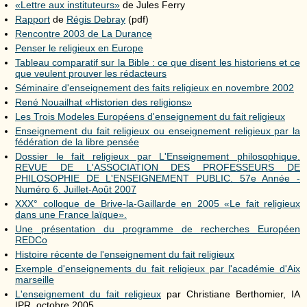
«Lettre aux instituteurs»
de Jules Ferry
Rapport
de
Régis Debray
(pdf)
Rencontre 2003 de La Durance
Penser le religieux en Europe
Tableau comparatif sur la Bible : ce que disent les historiens et ce
que veulent prouver les rédacteurs
Séminaire d'enseignement des faits religieux en novembre 2002
René Nouailhat «Historien des religions»
Les Trois Modeles Européens d'enseignement du fait religieux
Enseignement du fait religieux ou enseignement religieux par la
fédération de la libre pensée
Dossier le fait religieux par L'Enseignement philosophique.
REVUE DE L'ASSOCIATION DES PROFESSEURS DE
PHILOSOPHIE DE L'ENSEIGNEMENT PUBLIC. 57e Année -
Numéro 6. Juillet-Août 2007
XXX° colloque de Brive-la-Gaillarde en 2005 «Le fait religieux
dans une France laïque».
Une présentation du programme de recherches Européen
REDCo
Histoire récente de l'enseignement du fait religieux
Exemple d'enseignements du fait religieux par l'académie d'Aix
marseille
L'enseignement du fait religieux
par Christiane Berthomier, IA
IPR, octobre 2005