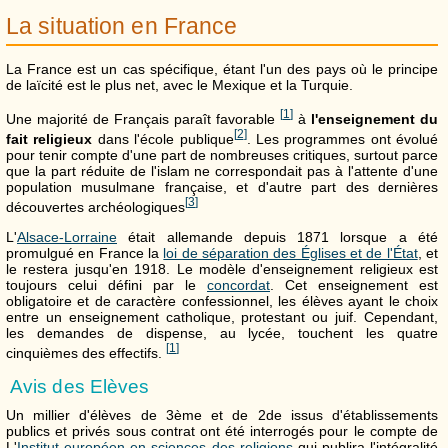
La situation en France
La France est un cas spécifique, étant l'un des pays où le principe
de laïcité est le plus net, avec le Mexique et la Turquie.
[
1
]
Une majorité de Français paraît favorable
à
l'enseignement du
[
2
]
fait religieux
dans l'école publique
. Les programmes ont évolué
pour tenir compte d'une part de nombreuses critiques, surtout parce
que la part réduite de l'islam ne correspondait pas à l'attente d'une
population musulmane française, et d'autre part des dernières
[
3
]
découvertes archéologiques
L'
Alsace-Lorraine
était allemande depuis 1871 lorsque a été
promulgué en France la
loi de séparation des Églises et de l'État
, et
le restera jusqu'en 1918. Le modèle d'enseignement religieux est
toujours celui défini par le
concordat
. Cet enseignement est
obligatoire et de caractère confessionnel, les élèves ayant le choix
entre un enseignement catholique, protestant ou juif. Cependant,
les demandes de dispense, au lycée, touchent les quatre
[
1
]
cinquièmes des effectifs.
Avis des Elèves
Un millier d'élèves de 3ème et de 2de issus d'établissements
publics et privés sous contrat ont été interrogés pour le compte de
L'
Institut européen en sciences des religions
qui publira l'intégralité