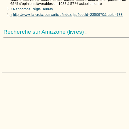
65 % d'opinions favorables en 1988 à 57 % actuellement.»
↑
Rapport de Régis Debray
↑
http ://www. la-croix. com/article/index. jsp?docId=2350970&rubId=788
Recherche sur Amazone (livres) :