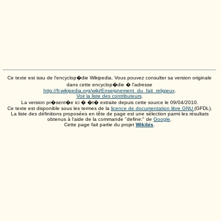
Ce texte est issu de l'encyclop�die Wikipedia. Vous pouvez consulter sa version originale
dans cette encyclop�die � l'adresse
http://fr.wikipedia.org/wiki/Enseignement_du_fait_religieux
.
Voir la liste des contributeurs
.
La version pr�sent�e ici � �t� extraite depuis cette source le
09/04/2010
.
Ce texte est disponible sous les termes de la
licence de documentation libre GNU
(GFDL).
La liste des définitions proposées en tête de page est une sélection parmi les résultats
obtenus à l'aide de la commande "define:" de
Google
.
Cette page fait partie du projet
Wikibis
.