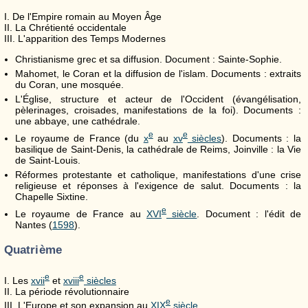
I. De l'Empire romain au Moyen Âge
II. La Chrétienté occidentale
III. L'apparition des Temps Modernes
Christianisme grec et sa diffusion. Document : Sainte-Sophie.
Mahomet, le Coran et la diffusion de l'islam. Documents : extraits
du Coran, une mosquée.
L'Église, structure et acteur de l'Occident (évangélisation,
pèlerinages, croisades, manifestations de la foi). Documents :
une abbaye, une cathédrale.
e
e
Le royaume de France (du
x
au
xv
siècles
). Documents : la
basilique de Saint-Denis, la cathédrale de Reims, Joinville : la Vie
de Saint-Louis.
Réformes protestante et catholique, manifestations d'une crise
religieuse et réponses à l'exigence de salut. Documents : la
Chapelle Sixtine.
e
Le royaume de France au
XVI
siècle
. Document : l'édit de
Nantes (
1598
).
Quatrième
e
e
I. Les
xvii
et
xviii
siècles
II. La période révolutionnaire
e
III. L'Europe et son expansion au
XIX
siècle