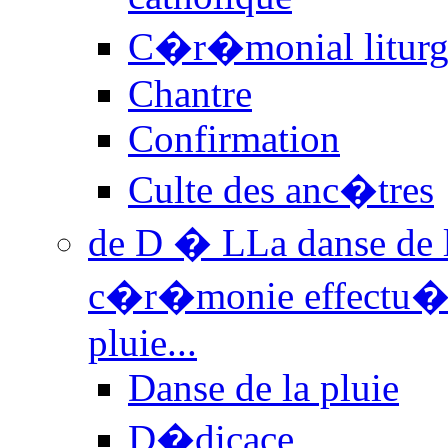
C�r�monial liturg
Chantre
Confirmation
Culte des anc�tres
de D � L
La danse de 
c�r�monie effectu�e d
pluie...
Danse de la pluie
D�dicace