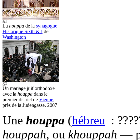
La
houppa
de la
synagogue
Historique Sixth & I
de
Washington
Un mariage juif orthodoxe
avec la
houppa
dans le
premier district de
Vienne
,
près de la Judengasse, 2007
Une
houppa
(
hébreu
: ????
houppah
, ou
khouppah
— pl