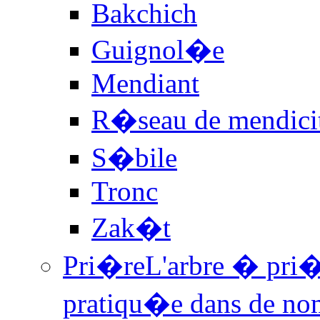
Bakchich
Guignol�e
Mendiant
R�seau de mendic
S�bile
Tronc
Zak�t
Pri�re
L'arbre � pri�
pratiqu�e dans de no