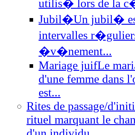
utilis� lors de la 
Jubil�
Un jubil� e
intervalles r�gulier
�v�nement...
Mariage juif
Le mari
d'une femme dans l'o
est...
Rites de passage/d'init
rituel marquant le cha
d'un individu,...