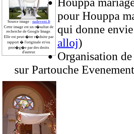
Houppa mariage :
pour Houppa mar
Source image :
sudevent.fr
qui donne envie
Cette image est un r�sultat de
recherche de Google Image.
Elle est peut-�tre r�duite par
alloj
)
rapport � l'originale et/ou
prot�g�e par des droits
Organisation de 
d'auteur.
sur Partouche Evenement