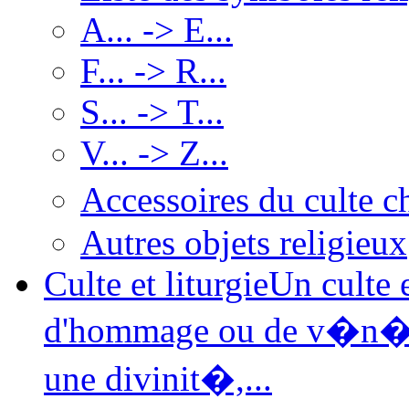
A... -> E...
F... -> R...
S... -> T...
V... -> Z...
Accessoires du culte 
Autres objets religieux
Culte et liturgie
Un culte 
d'hommage ou de v�n�r
une divinit�,...