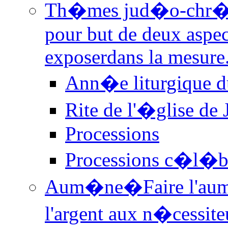
Th�mes jud�o-chr�
pour but de deux aspec
exposerdans la mesure.
Ann�e liturgique d
Rite de l'�glise de
Processions
Processions c�l�b
Aum�ne
�Faire l'aum
l'argent aux n�cessiteu