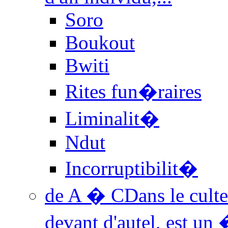
Soro
Boukout
Bwiti
Rites fun�raires
Liminalit�
Ndut
Incorruptibilit�
de A � C
Dans le cult
devant d'autel, est u