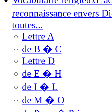
reconnaissance envers D
toutes...
Lettre A
de B � C
Lettre D
de E � H
de I � L
de M � O