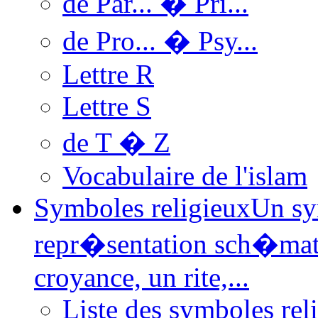
de Par... � Pri...
de Pro... � Psy...
Lettre R
Lettre S
de T � Z
Vocabulaire de l'islam
Symboles religieux
Un sy
repr�sentation sch�ma
croyance, un rite,...
Liste des symboles rel